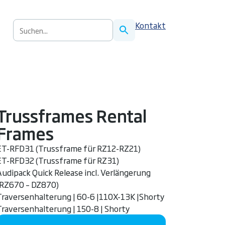
S
Kontakt
u
c
h
e
n
n
a
Trussframes Rental
c
Frames
h
:
ET-RFD31 (Trussframe für RZ12-RZ21)
ET-RFD32 (Trussframe für RZ31)
Audipack Quick Release incl. Verlängerung
(RZ670 – DZ870)
Traversenhalterung | 60-6 |110X-13K |Shorty
Traversenhalterung | 150-8 | Shorty