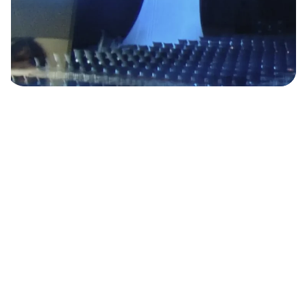
FAQ
Welche Art von Veranstaltungen
unterstützt TST mit seiner
Medientechnik?
Wir bieten unsere Medientechniklösungen für eine Vielzahl
von Veranstaltungen an, darunter Produktpräsentationen,
Events, Kongresse, Messen, Kunstveranstaltungen,