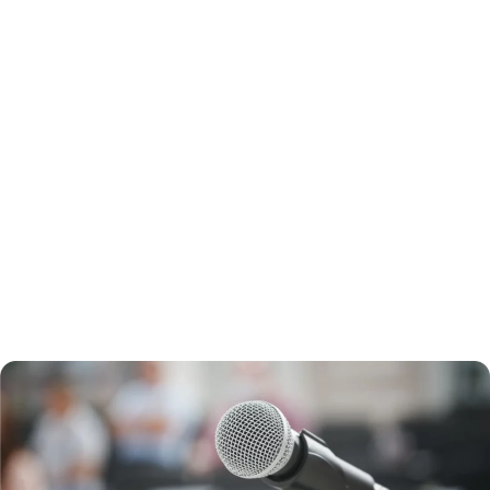
Mischpulte und vieles mehr. Unser Team berät Sie gerne
und stellt sicher, dass Sie die richtige Audio-
Ausstattung erhalten, die Ihren spezifischen
Bedürfnissen entspricht.
Unser Team unterstützt Sie während des gesamten
Prozesses, von der Planung bis zur Durchführung, um
sicherzustellen, dass der Sound Ihrer Veranstaltung
genau Ihren Vorstellungen entspricht.
Kontakt