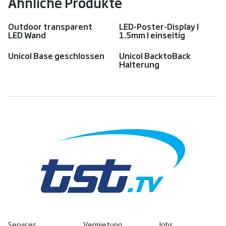
Ähnliche Produkte
Outdoor transparent
LED-Poster-Display I
LED Wand
1.5mm I einseitig
Unicol Base geschlossen
Unicol BacktoBack
Halterung
Services
Vermietung
Jobs