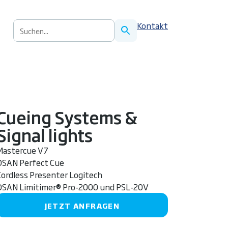
S
Kontakt
u
c
h
e
n
n
a
Cueing Systems &
c
Signal lights
h
:
Mastercue V7
DSAN Perfect Cue
Cordless Presenter Logitech
DSAN Limitimer® Pro-2000 und PSL-20V
JETZT ANFRAGEN