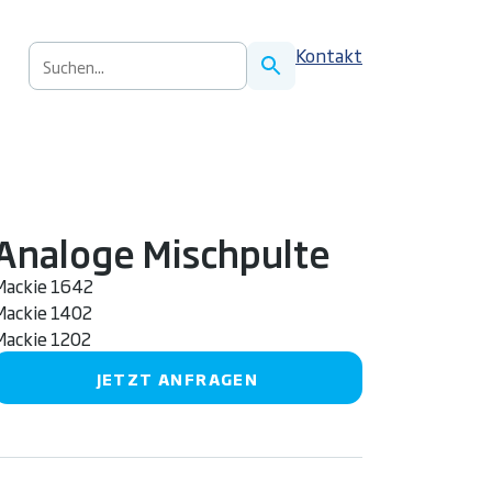
S
Kontakt
u
c
h
e
n
n
a
Analoge Mischpulte
c
Mackie 1642
h
Mackie 1402
:
Mackie 1202
JETZT ANFRAGEN