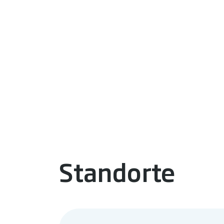
Hiermit akzeptiere ich die von mir zur Kenntnis genommene
D
Standorte